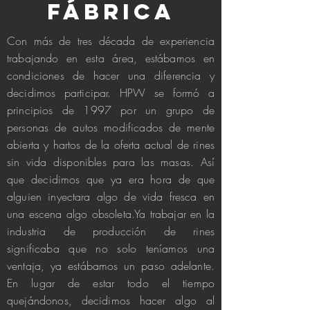
FÁBRICA
Con más de tres década de experiencia
trabajando en esta área, estábamos en
condiciones de hacer una diferencia y
decidimos participar. HPW se formó a
principios de 1997 por un grupo de
personas de autos modificados de mente
abierta y hartos de la oferta actual de rines
sin vida disponibles para las masas. Así
que decidimos que ya era hora de que
alguien inyectara algo de vida fresca en
una escena algo obsoleta.Ya trabajar en la
industria de producción de rines
significaba que no solo teníamos una
ventaja, ya estábamos un paso adelante.
En lugar de estar todo el tiempo
quejándonos, decidimos hacer algo al