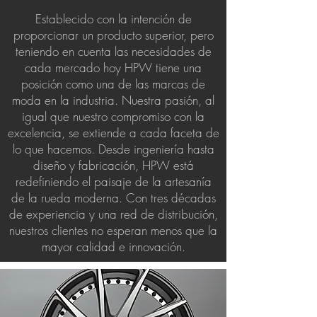
Establecido con la intención de
proporcionar un producto superior, pero
teniendo en cuenta las necesidades de
cada mercado hoy HPW tiene una
posición como una de las marcas de
moda en la industria. Nuestra pasión, al
igual que nuestro compromiso con la
excelencia, se extiende a cada faceta de
lo que hacemos. Desde ingeniería hasta
diseño y fabricación, HPW está
redefiniendo el paisaje de la artesanía
de la rueda moderna. Con tres décadas
de experiencia y una red de distribución,
nuestros clientes no esperan menos que la
mayor calidad e innovación.